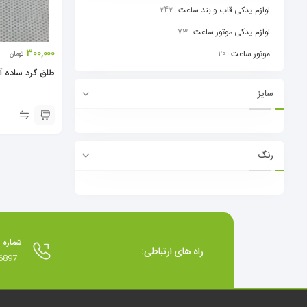
لوازم یدکی قاب و بند ساعت
242
لوازم یدکی موتور ساعت
73
300,000
موتور ساعت
20
تومان
طلق گرد ساده آ
سایز
رنگ
شماره 
راه های ارتباطی:
6897