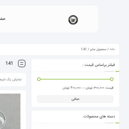
صفح
خانه
/ محصول سایز / 141
141
فیلتر براساس قیمت :
نمایش یک نتیج
قيمت:
—
300,000 تومان
400,000 تومان
صافی
دسته های محصولات