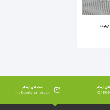
کریلیک
های ارتباطی
ایمیل های ارتباطی
info@deghatzaman.com
0218862