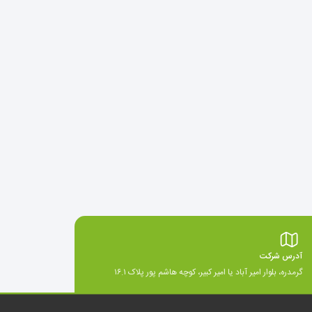
آدرس شرکت
گرمدره، بلوار امیر آباد یا امیر کبیر، کوچه هاشم پور پلاک ۱۶.۱