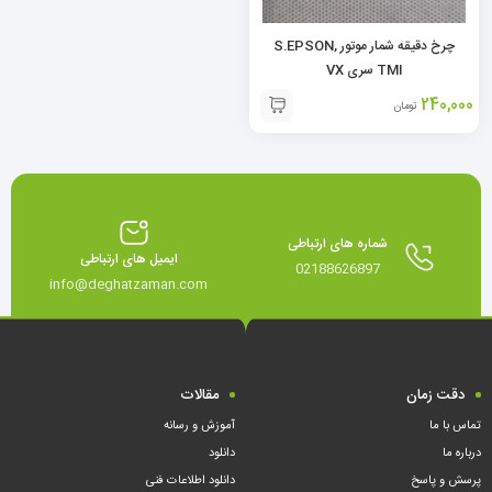
چرخ دقیقه شمار موتور S.EPSON,
TMI سری VX
240,000
تومان
شماره های ارتباطی
ایمیل های ارتباطی
02188626897
info@deghatzaman.com
دقت زمان
مقالات
تماس با ما
آموزش و رسانه
درباره ما
دانلود
پرسش و پاسخ
دانلود اطلاعات فنی