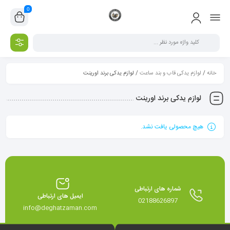
0
خانه
/
لوازم یدکی قاب و بند ساعت
/ لوازم یدکی برند اورینت
لوازم یدکی برند اورینت
هیچ محصولی یافت نشد.
شماره های ارتباطی
ایمیل های ارتباطی
02188626897
info@deghatzaman.com