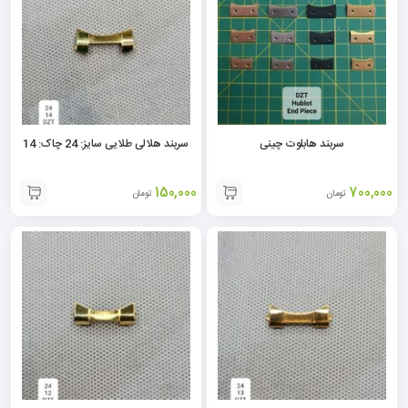
سربند هابلوت چینی
سربند هلالی طلایی سایز: 24 چاک: 14
150,000
700,000
تومان
تومان