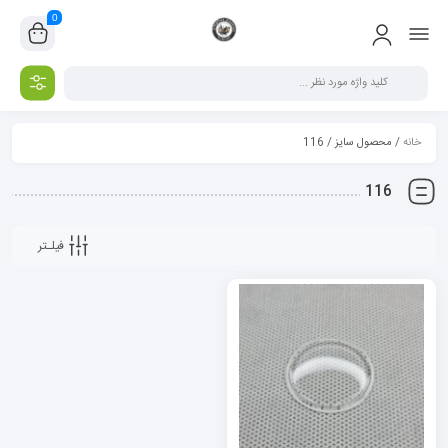
0
خانه
/ محصول سایز / 116
116
فیلـتر