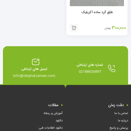
طلق گرد ساده آکریلیک
300,000
تومان
شماره های ارتباطی
ایمیل های ارتباطی
02188626897
info@deghatzaman.com
دقت زمان
مقالات
تماس با ما
آموزش و رسانه
درباره ما
دانلود
پرسش و پاسخ
دانلود اطلاعات فنی