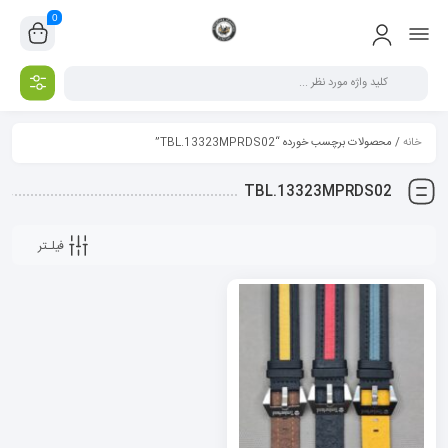
0
خانه
/ محصولات برچسب خورده “TBL.13323MPRDS02”
TBL.13323MPRDS02
فیلـتر