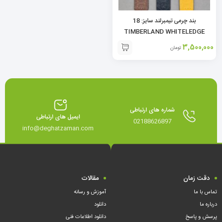
بند چرمی تیمبرلند سایز: 18
TIMBERLAND WHITELEDGE
STRAP
3,500,000
تومان
شماره های ارتباطی
ایمیل های ارتباطی
02188626897
info@deghatzaman.com
دقت زمان
مقالات
تماس با ما
آموزش و رسانه
درباره ما
دانلود
پرسش و پاسخ
دانلود اطلاعات فنی