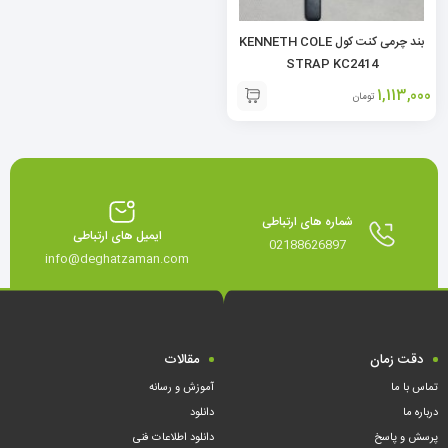
بند چرمی کنت کول KENNETH COLE
STRAP KC2414
1,113,000
تومان
شماره های ارتباطی
ایمیل های ارتباطی
02188626897
info@deghatzaman.com
دقت زمان
مقالات
تماس با ما
آموزش و رسانه
درباره ما
دانلود
پرسش و پاسخ
دانلود اطلاعات فنی