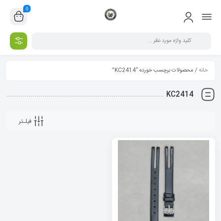
0
خانه
/ محصولات برچسب خورده “KC2414”
KC2414
فیلـتر