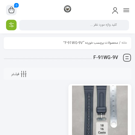
0
خانه
/ محصولات برچسب خورده “F-91WG-9V”
F-91WG-9V
فیلـتر