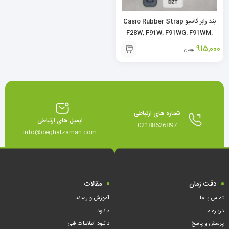
بند رابر کاسیو Casio Rubber Strap
F28W, F91W, F91WG, F91WM,
F93W, F105W, F106W, FBL91W
915,000
تومان
شماره های ارتباطی
ایمیل های ارتباطی
02188626897
info@deghatzaman.com
دقت زمان
مقالات
تماس با ما
آموزش و رسانه
درباره ما
دانلود
پرسش و پاسخ
دانلود اطلاعات فنی