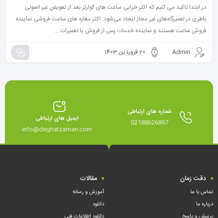
در ابتدا تاکید می کنیم که اکثر خرابی‌ ساعت های کوارتز بعد از تعویض غیر اصولی
باطری در تعمیرگاه‌های غیر مجاز ایجاد می‌شود. اکثر مغازه های ساعت فروشی نماینده
فروش ساعت هستند و نماینده خدمات پس از فروش یا تعمیرات ...
Admin
20 فروردین 1403
شماره های ارتباطی
ایمیل های ارتباطی
02188626897
info@deghatzaman.com
دقت زمان
مقالات
تماس با ما
آموزش و رسانه
درباره ما
دانلود
پرسش و پاسخ
دانلود اطلاعات فنی