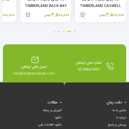
ND
TIMBERLAND BACK BAY
TIMBERLAND CASWELL
STRAP
STRAP
STRAP
,500,000
3,500,000
3,500,000
تومان
تومان
شماره های ارتباطی
ایمیل های ارتباطی
02188626897
info@deghatzaman.com
دقت زمان
مقالات
تماس با ما
آموزش و رسانه
درباره ما
دانلود
پرسش و پاسخ
دانلود اطلاعات فنی