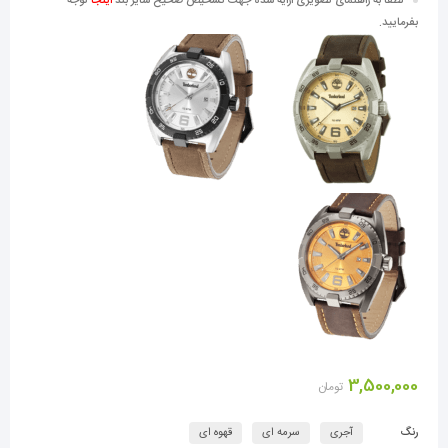
لطفا به راهنمای تصویری ارایه شده جهت تشخیص صحیح سایز بند
اینجا
توجه
بفرمایید.
3,500,000
تومان
رنگ
آجری
سرمه ای
قهوه ای