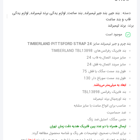
دسته :
بند جیر
,
بند جیر تیمبرلند
,
بند ساعت
,
لوازم یدکی برند تیمبرلند
,
لوازم یدکی
قاب و بند ساعت
برند:
برند تیمبرلند
موجود است
بند چرم و جیر تیمبرلند سایز: 24 TIMBERLAND PITTSFORD STRAP
بند فابریک رفرانس‌های: TIMBERLAND TBL13898
سایز سربند اتصال به قاب: 24
سایز سربند اتصال به قفل: 24
طول بند سمت سگک یا قفل: 75
طول بند سمت سوراخ دار: 130
ابعاد به میلی‌متر می‌باشد.
بند فابریک رفرانس TBL13898
بند اورجینال برند تیمبرلند
مناسب برای انواع ساعت با سایز مشابه
ضد حساسیت
جنس سگک: استیل ضد زنگ
ارسال همراه با دو عدد پین فابریک هدیه دقت زمان تهران
برای انتخاب صحیح، توضیحات هر رنگ و شناسه محصول مطالعه گردد.