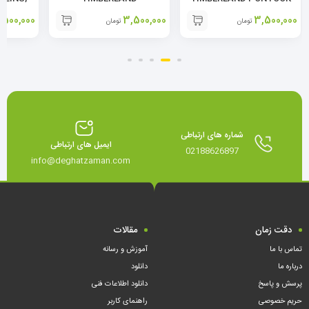
D,
CHARLESTOWN STRAP
STRAP
,500,000
3,500,000
3,500,000
تومان
تومان
TRAP
شماره های ارتباطی
ایمیل های ارتباطی
02188626897
info@deghatzaman.com
دقت زمان
مقالات
تماس با ما
آموزش و رسانه
درباره ما
دانلود
پرسش و پاسخ
دانلود اطلاعات فنی
حریم خصوصی
راهنمای کاربر