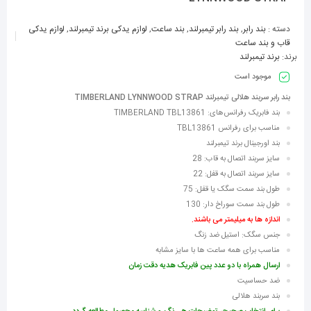
دسته :
بند رابر
,
بند رابر تیمبرلند
,
بند ساعت
,
لوازم یدکی برند تیمبرلند
,
لوازم یدکی
قاب و بند ساعت
برند:
برند تیمبرلند
موجود است
بند رابر سربند هلالی تیمبرلند TIMBERLAND LYNNWOOD STRAP
بند فابریک رفرانس‌های: TIMBERLAND TBL13861
مناسب برای رفرانس TBL13861
بند اورجینال برند تیمبرلند
سایز سربند اتصال به قاب: 28
سایز سربند اتصال به قفل: 22
طول بند سمت سگک یا قفل: 75
طول بند سمت سوراخ دار: 130
اندازه ها به میلیمتر می باشند.
جنس سگک: استیل ضد زنگ
مناسب برای همه ساعت ها با سایز مشابه
ارسال همراه با دو عدد پین فابریک هدیه دقت زمان
ضد حساسیت
بند سربند هلالی