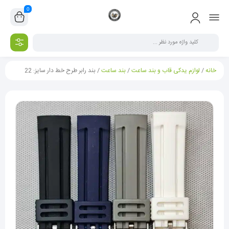
0
خانه
/
لوازم یدکی قاب و بند ساعت
/
بند ساعت
/ بند رابر طرح خط دار سایز: 22