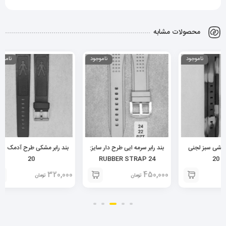
محصولات مشابه
ناموجود
ناموجود
بند رابر سرمه ایی طرح دار سایز:
بند رابر مشکی طرح آدمک سایز:
RAP
20
24 RUBBER STRAP
650,000
320,000
450,000
تومان
تومان