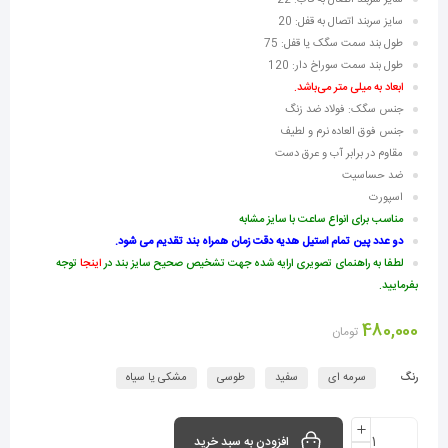
سایز سربند اتصال به قاب: 22
سایز سربند اتصال به قفل: 20
طول بند سمت سگک یا قفل: 75
طول بند سمت سوراخ دار: 120
ابعاد به میلی متر می‌باشد.
جنس سگک: فولاد ضد زنگ
جنس فوق العاده نرم و لطیف
مقاوم در برابر آب و عرق دست
ضد حساسیت
اسپورت
مناسب برای انواع ساعت با سایز مشابه
دو عدد پین تمام استیل هدیه دقت زمان همراه بند تقدیم می شود.
لطفا به راهنمای تصویری ارایه شده جهت تشخیص صحیح سایز بند در
اینجا
توجه
بفرمایید.
480,000
تومان
رنگ
سرمه ای
سفید
طوسی
مشکی یا سیاه
افزودن به سبد خرید