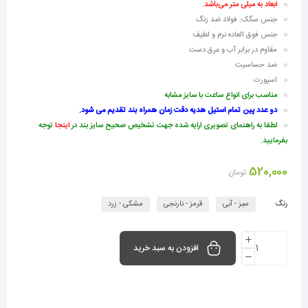
ابعاد به میلی متر می‌باشد.
جنس سگک: فولاد ضد زنگ
جنس فوق العاده نرم و لطیف
مقاوم در برابر آب و عرق دست
ضد حساسیت
اسپورت
مناسب برای انواع ساعت با سایز مشابه
دو عدد پین تمام استیل هدیه دقت زمان همراه بند تقدیم می شود.
لطفا به راهنمای تصویری ارایه شده جهت تشخیص صحیح سایز بند در
اینجا
توجه
بفرمایید.
520,000
تومان
رنگ
سبز - آبی
قرمز - نارنجی
مشکی - زرد
افزودن به سبد خرید