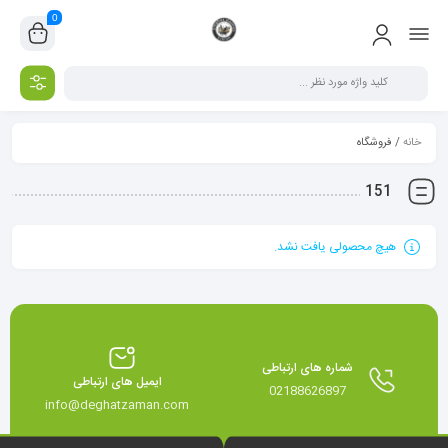
0
خانه
/ فروشگاه
151
هیچ محصولی یافت نشد.
شماره های ارتباطی
ایمیل های ارتباطی
02188626897
info@deghatzaman.com