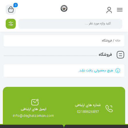
0
خانه
/ فروشگاه
فروشگاه
هیچ محصولی یافت نشد.
شماره های ارتباطی
ایمیل های ارتباطی
02188626897
info@deghatzaman.com