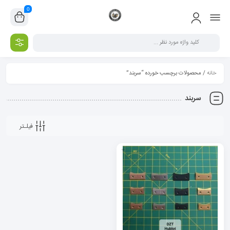
0
خانه
/ محصولات برچسب خورده “سربند”
سربند
فیلـتر
+